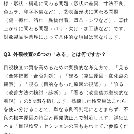
様・形状・構造に関わる問題（形状の差異、寸法不良、
色ムラ、印字不備など）、②表面形状に関わる問題
（傷・擦れ、汚れ・異物付着、凹凸・シワなど）、③仕
上がりに関わる問題（バリ・欠け・加工跡など）です。
対象製品や業界によって具体的な項目は異なります。
Q3. 外観検査の5つの「みる」とは何ですか？
目視検査の質を高めるための実務的な考え方で、「見る
（全体把握・合否判断）」「観る（発生原因・変化点の
観察）」「視る（目的をもった原因の視認）」「診る
（改善方法の検討・診断）」「看る（改善後の継続的な
看視）」の5段階を指します。熟練した検査員はこれら
を使い分けることで、単なる良否判定にとどまらず、不
良の根本原因の特定と再発防止まで対応します。詳細は
本文「目視検査」セクションの表もあわせてご参照くだ