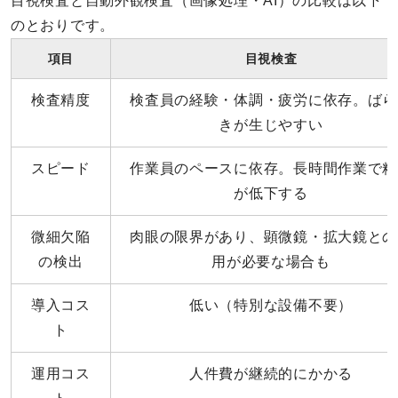
目視検査と自動外観検査（画像処理・AI）の比較は以下
のとおりです。
項目
目視検査
検査精度
検査員の経験・体調・疲労に依存。ばら
きが生じやすい
スピード
作業員のペースに依存。長時間作業で精
が低下する
微細欠陥
肉眼の限界があり、顕微鏡・拡大鏡との
の検出
用が必要な場合も
導入コス
低い（特別な設備不要）
ト
運用コス
人件費が継続的にかかる