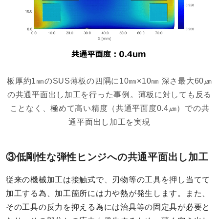
板厚約1㎜のSUS薄板の四隅に10㎜×10㎜ 深さ最大60㎛
の共通平面出し加工を行った事例。薄板に対しても反る
ことなく、極めて高い精度（共通平面度0.4㎛）での共
通平面出し加工を実現
③低剛性な弾性ヒンジへの共通平面出し加工
従来の機械加工は接触式で、刃物等の工具を押し当てて
加工する為、加工箇所には力や熱が発生します。また、
その工具の反力を抑える為には治具等の固定具が必要と